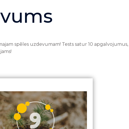
devums
majam spēles uzdevumam! Tests satur 10 apgalvojumus, k
ējams!