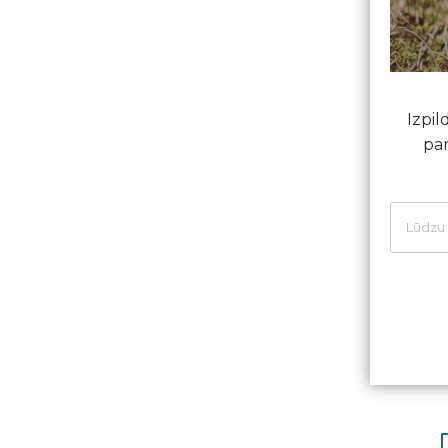
Izpil
par