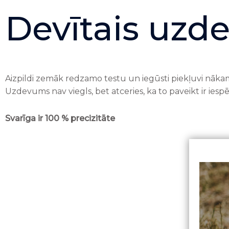
Devītais uz
Aizpildi zemāk redzamo testu un iegūsti piekļuvi nāka
Uzdevums nav viegls, bet atceries, ka to paveikt ir iesp
Svarīga ir 100 % precizitāte