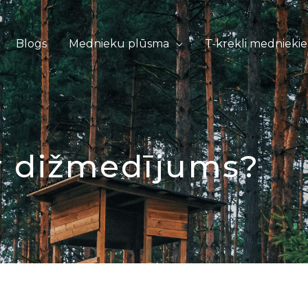
Blogs
Mednieku plūsma
T-krekli mednieki
ir dižmedījums?