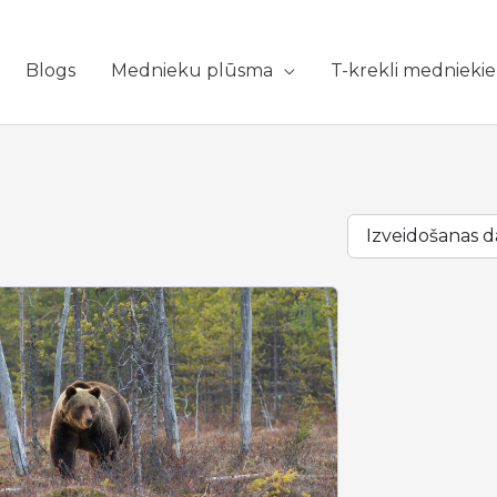
Blogs
Mednieku plūsma
T-krekli mednieki
Izveidošanas d