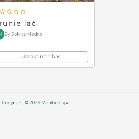
rūnie lāči
M
By
Solvita Medne
Uzsākt mācības
Copyright © 2026 Medību Lapa