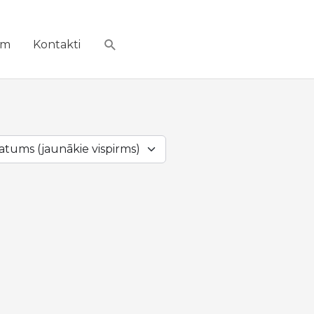
Search
em
Kontakti
atums (jaunākie vispirms)