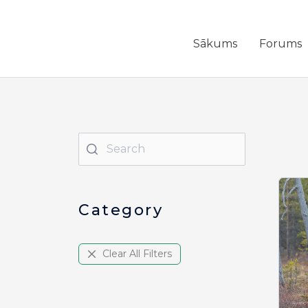
Izlaist
lai
nokļūtu
Sākums
Forums
pie
satura
Category
Clear All Filters