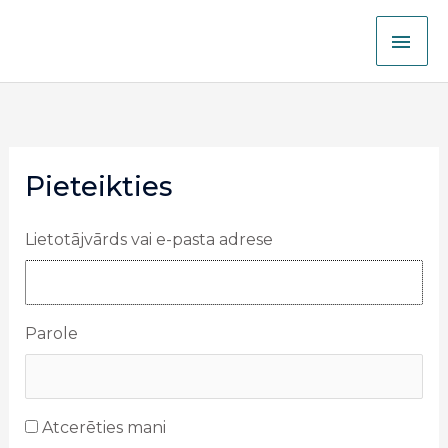
Izlaist
GAL
lai
nokļūtu
IZV
pie
satura
Pieteikties
Lietotājvārds vai e-pasta adrese
Parole
Atcerēties mani