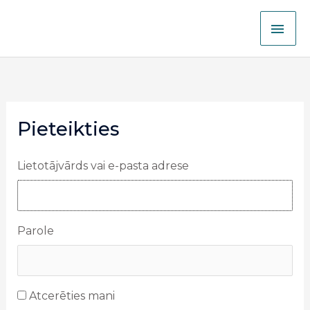
Izlaist
GAL
lai
nokļūtu
IZV
pie
satura
Pieteikties
Lietotājvārds vai e-pasta adrese
Parole
Atcerēties mani