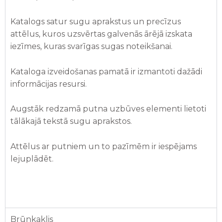
Katalogs satur sugu aprakstus un precīzus
attēlus, kuros uzsvērtas galvenās ārējā izskata
iezīmes, kuras svarīgas sugas noteikšanai.
Kataloga izveidošanas pamatā ir izmantoti dažādi
informācijas resursi.
Augstāk redzamā putna uzbūves elementi lietoti
tālākajā tekstā sugu aprakstos.
Attēlus ar putniem un to pazīmēm ir iespējams
lejuplādēt.
Brūnkaklis