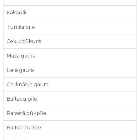
Kākaulis
Tumšā pīle
Cekuldūkuris
Mazā gaura
Lielā gaura
Garknābja gaura
Baltacu pīle
Parastā pūkpīle
Baltvaigu zoss