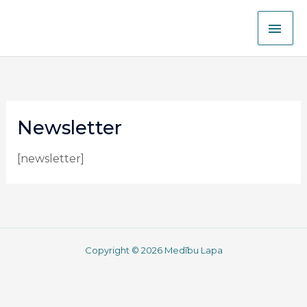
Izlaist
GAL
lai
nokļūtu
IZV
pie
satura
Newsletter
[newsletter]
Copyright © 2026 Medību Lapa